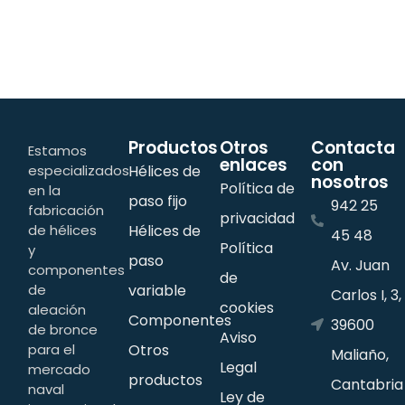
Productos
Otros
Contacta
Estamos
enlaces
con
especializados
Hélices de
nosotros
Política de
en la
paso fijo
942 25
fabricación
privacidad
de hélices
Hélices de
45 48
Política
y
paso
Av. Juan
componentes
de
de
variable
Carlos I, 3,
cookies
aleación
Componentes
39600
de bronce
Aviso
para el
Otros
Maliaño,
Legal
mercado
productos
Cantabria
naval
Ley de