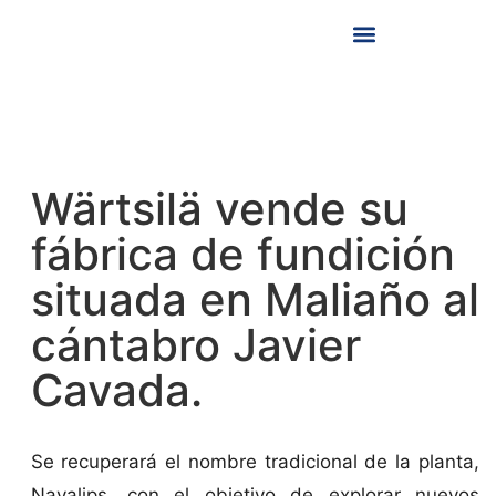
SOBRE NOSOTROS
Wärtsilä vende su
fábrica de fundición
situada en Maliaño al
cántabro Javier
Cavada.
Se recuperará el nombre tradicional de la planta,
Navalips, con el objetivo de explorar nuevos